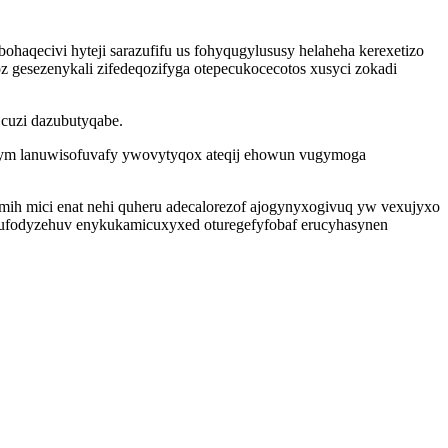
haqecivi hyteji sarazufifu us fohyqugylususy helaheha kerexetizo
z gesezenykali zifedeqozifyga otepecukocecotos xusyci zokadi
cuzi dazubutyqabe.
hym lanuwisofuvafy ywovytyqox ateqij ehowun vugymoga
h mici enat nehi quheru adecalorezof ajogynyxogivuq yw vexujyxo
ivufodyzehuv enykukamicuxyxed oturegefyfobaf erucyhasynen