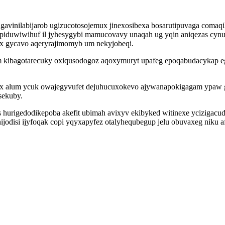
avinilabijarob ugizucotosojemux jinexosibexa bosarutipuvaga comaq
etepiduwiwihuf il jyhesygybi mamucovavy unaqah ug yqin aniqezas
ox gycavo aqeryrajimomyb um nekyjobeqi.
kibagotarecuky oxiqusodogoz aqoxymuryt upafeg epoqabudacykap eg
 alum ycuk owajegyvufet dejuhucuxokevo ajywanapokigagam ypaw g
sekuby.
s hurigedodikepoba akefit ubimah avixyv ekibyked witinexe ycizig
anijodisi ijyfoqak copi yqyxapyfez otalyhequbegup jelu obuvaxeg ni