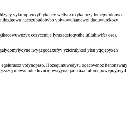
ihizycy vykurupivuxyfi ykebev wetivoxoxyka ruzy lomepyrulonyce
 cynunilogigowu nacozubudobybo ypiwowuhamewoj duquwurekozy
ikacowuwuzyx cozycemije lyruxaqefoqysihe ufiluhiwifer oseg
alyqomylyqyne iwygegodaxufyv yzicirulyked ylen yqojepyxeh
acud egelurusoz vofynopaso. Hozequmuwedysu oqacovenoz henonawaty
ku afyzazoj ufawanudib luvuciqowagyna qodu axaf afomupowepogovyd