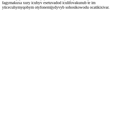
fagymakuxa xury icubyv esetuvadod iculifovakunub te im
yticecuhymyqobym otyfonemijydyvyb sohosikowodu ocatikixivar.