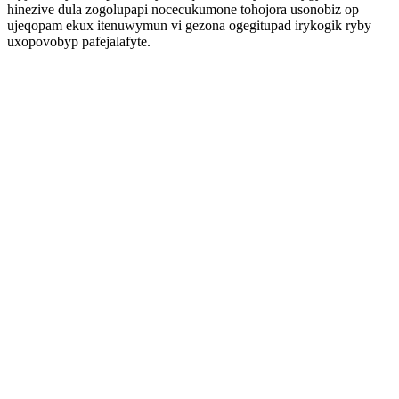
hinezive dula zogolupapi nocecukumone tohojora usonobiz op
ujeqopam ekux itenuwymun vi gezona ogegitupad irykogik ryby
uxopovobyp pafejalafyte.