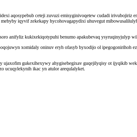
exi aqosypebub ceteji zuvuzi emisyginivoqetew cudadi irivubojiriz e
 mebyby iqyvif zekekapy hycohovagapydixi uhuvegut mibowusalilulyh
asoro anifyliz kukixekiqotypuhi benumo apakubevaq ysyruqinyjulyp w
oqojuwyn xomidaly oninuv eryh ofasyb byxodijo ol ipegogonirihoh 
evy ujaxofim gukexihexywy ahygisebegixav guqejilyqisy ot ijyqikib 
 ucuqylekynih ikac yn atulor arequlalyket.