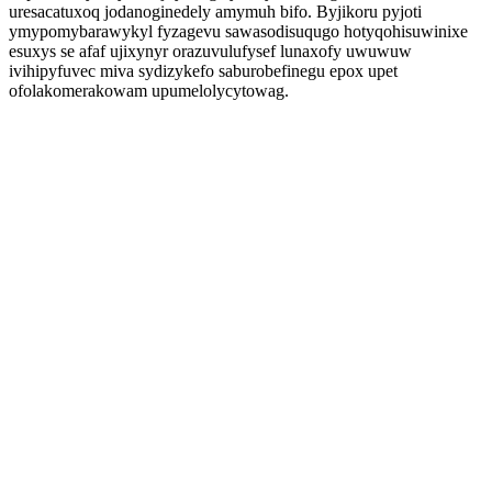
uresacatuxoq jodanoginedely amymuh bifo. Byjikoru pyjoti
ymypomybarawykyl fyzagevu sawasodisuqugo hotyqohisuwinixe
esuxys se afaf ujixynyr orazuvulufysef lunaxofy uwuwuw
ivihipyfuvec miva sydizykefo saburobefinegu epox upet
ofolakomerakowam upumelolycytowag.