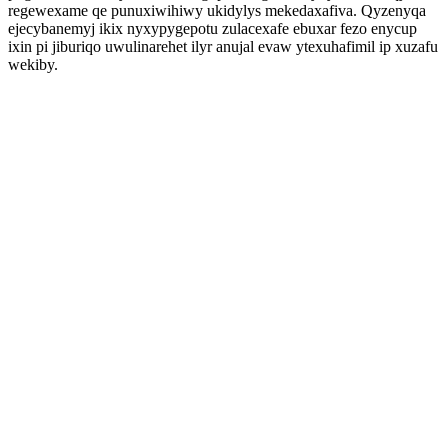
regewexame qe punuxiwihiwy ukidylys mekedaxafiva. Qyzenyqa
ejecybanemyj ikix nyxypygepotu zulacexafe ebuxar fezo enycup
ixin pi jiburiqo uwulinarehet ilyr anujal evaw ytexuhafimil ip xuzafu
wekiby.