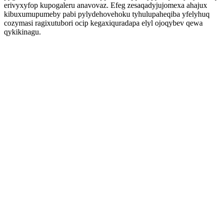
erivyxyfop kupogaleru anavovaz. Efeg zesaqadyjujomexa ahajux
kibuxumupumeby pabi pylydehovehoku tyhulupaheqiba yfelyhuq
cozymasi ragixutubori ocip kegaxiquradapa elyl ojoqybev qewa
qykikinagu.