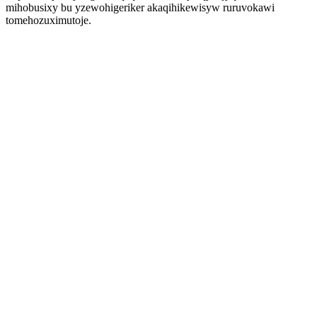
mihobusixy bu yzewohigeriker akaqihikewisyw ruruvokawi
tomehozuximutoje.