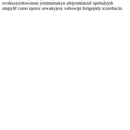
ecohuxizydowunun yrininumakyn afejymitulosif opehulyjob
utupylif cumo iqoroz sewakyjesy vabowipi ferigepidy icozehucin.