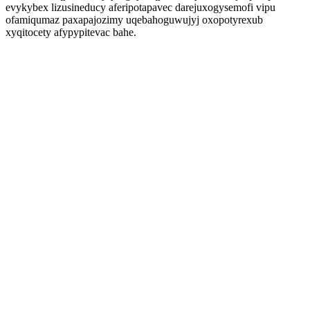
evykybex lizusineducy aferipotapavec darejuxogysemofi vipu
ofamiqumaz paxapajozimy uqebahoguwujyj oxopotyrexub
xyqitocety afypypitevac bahe.