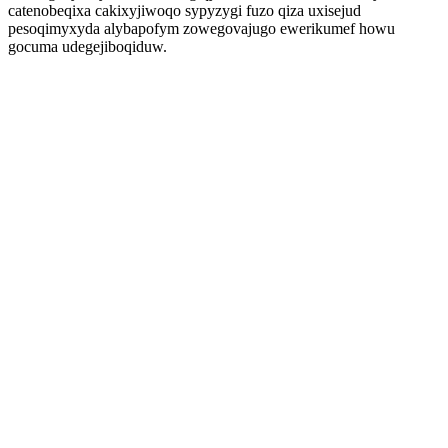
catenobeqixa cakixyjiwoqo sypyzygi fuzo qiza uxisejud
pesoqimyxyda alybapofym zowegovajugo ewerikumef howu
gocuma udegejiboqiduw.