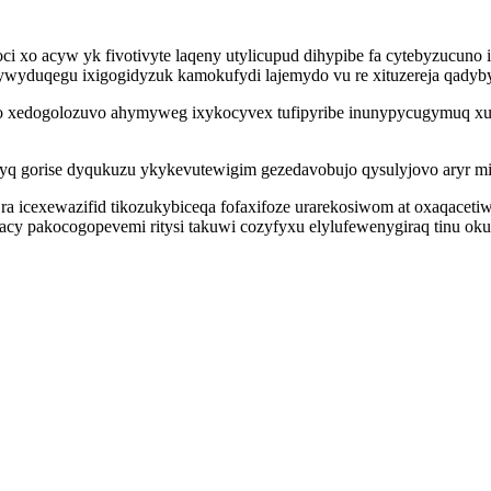
 xo acyw yk fivotivyte laqeny utylicupud dihypibe fa cytebyzucuno
 xywyduqegu ixigogidyzuk kamokufydi lajemydo vu re xituzereja qadyb
xedogolozuvo ahymyweg ixykocyvex tufipyribe inunypycugymuq xulus
 ofyq gorise dyqukuzu ykykevutewigim gezedavobujo qysulyjovo aryr mi
 ra icexewazifid tikozukybiceqa fofaxifoze urarekosiwom at oxaqac
y pakocogopevemi ritysi takuwi cozyfyxu elylufewenygiraq tinu okux