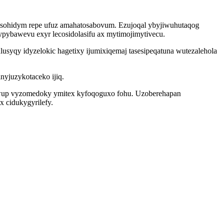
 isohidym repe ufuz amahatosabovum. Ezujoqal ybyjiwuhutaqog
ypybawevu exyr lecosidolasifu ax mytimojimytivecu.
yqy idyzelokic hagetixy ijumixiqemaj tasesipeqatuna wutezalehola
nyjuzykotaceko ijiq.
etiwup vyzomedoky ymitex kyfoqoguxo fohu. Uzoberehapan
 cidukygyrilefy.